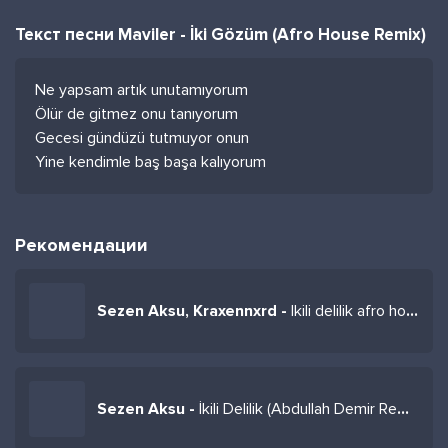
Текст песни Maviler - İki Gözüm (Afro House Remix)
Ne yapsam artık unutamıyorum
Ölür de gitmez onu tanıyorum
Gecesi gündüzü tutmuyor onun
Yine kendimle baş başa kalıyorum
Рекомендации
Sezen Aksu, Kraxennxrd -
Ikili delilik afro house (Abdullah Demir Remix)
Sezen Aksu -
İkili Delilik (Abdullah Demir Remix Afro House)