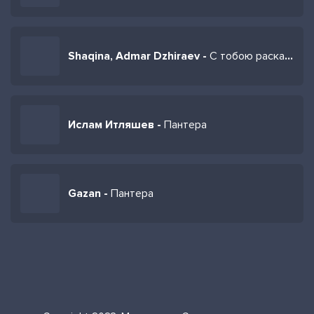
Shaqina, Admar Dzhiraev -
С тобою раскайфованы
Ислам Итляшев -
Пантера
Gazan -
Пантера