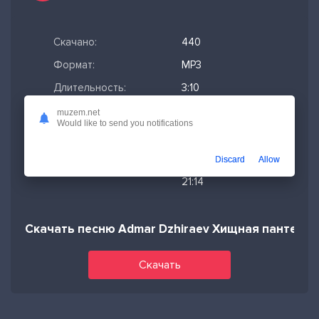
Скачано:
440
Формат:
MP3
Длительность:
3:10
Размер файла:
7.25 МБ
muzem.net
Would like to send you notifications
Качество mp3:
320 кбит/с,
Stereo
Discard
Allow
Дата релиза:
06-07-2026,
21:14
Скачать песню Admar Dzhiraev Хищная пантера (
Скачать