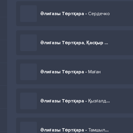
Әлиғазы Төртқара -
Сердечко
Әлиғазы Төртқара, Қасқыр Төртқара -
Әлиғазы Төртқара -
Маған
Әлиғазы Төртқара -
Қызғалдақ
Әлиғазы Төртқара -
Тамшылар