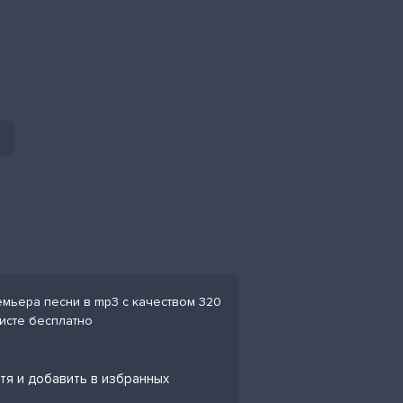
ремьера песни в mp3 с качеством 320
листе бесплатно
атя и добавить в избранных