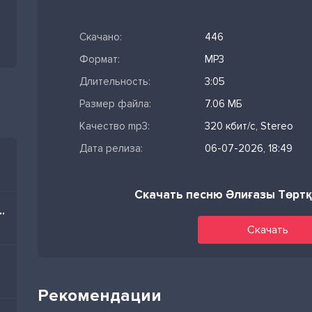
Скачано:
446
Формат:
MP3
Длительность:
3:05
Размер файла:
7.06 МБ
Качество mp3:
320 кбит/с, Stereo
Дата релиза:
06-07-2026, 18:49
Скачать песню Әлиғазы Төртқа
im Nə Olar Yaz Mənə
Скачать
Рекомендации