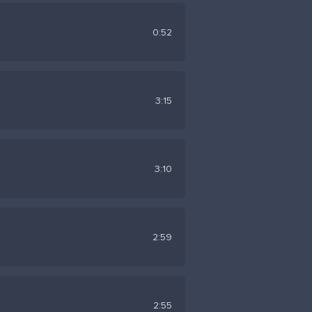
0:52
Ты руку дай
3:15
3:10
2:59
2:55