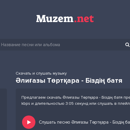
Скачать и слушать музыку
Әлиғазы Төртқара - Біздің батя
Предлагаем скачать Әлиғазы Төртқара - Біздің батя п
kbps и длительностью 3:05 секунд или слушать в плей
Слушать песню Әлиғазы Төртқара - Біздің б