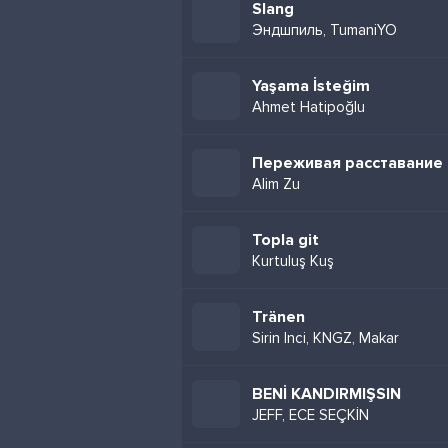
Slang
Эндшпиль, TumaniYO
Yaşama İsteğim
Ahmet Hatipoğlu
Переживая расставание
Alim Zu
Topla git
Kurtuluş Kuş
Tränen
Sirin Inci, KNGZ, Makar
BENİ KANDIRMIŞSIN
JEFF, ECE SEÇKİN