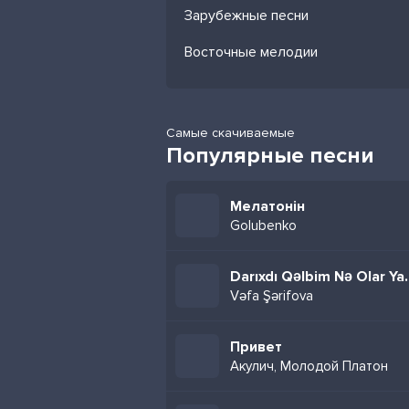
Зарубежные песни
Восточные мелодии
Самые скачиваемые
Популярные песни
Мелатонін
Golubenko
Darıxdı Qəlb
Vəfa Şərifova
Привет
Акулич, Молодой Платон