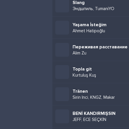
Slang
Эндшпиль, TumaniYO
Yaşama İsteğim
Ahmet Hatipoğlu
Переживая расставание
Alim Zu
Topla git
Kurtuluş Kuş
Tränen
Sirin Inci, KNGZ, Makar
BENİ KANDIRMIŞSIN
JEFF, ECE SEÇKİN