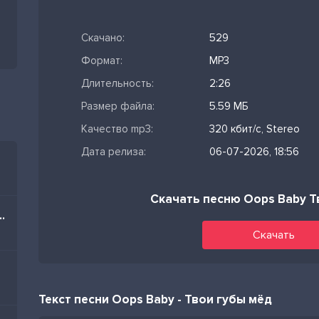
Скачано:
529
Формат:
MP3
Длительность:
2:26
Размер файла:
5.59 МБ
Качество mp3:
320 кбит/с, Stereo
Дата релиза:
06-07-2026, 18:56
Скачать песню Oops Baby Т
im Nə Olar Yaz Mənə
Скачать
Текст песни Oops Baby - Твои губы мёд