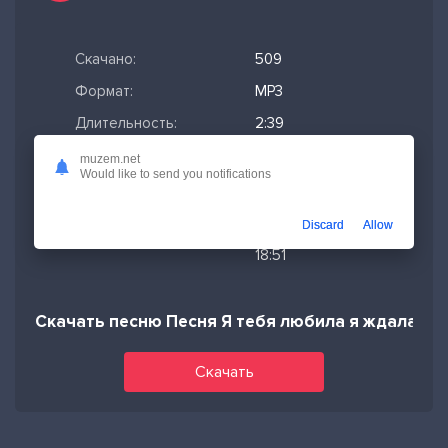
Скачано:
509
Формат:
MP3
Длительность:
2:39
Размер файла:
6.08 МБ
muzem.net
Would like to send you notifications
Качество mp3:
320 кбит/с,
Stereo
Discard
Allow
Дата релиза:
06-07-2026,
18:51
Скачать песню Песня Я тебя любила я ждала AI
Скачать