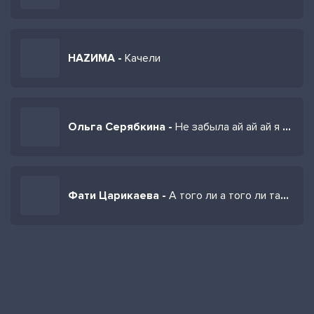
НАZИМА -
Качели
Ольга Серябкина -
Не забыла ай ай ай я так любила
Фати Царикаева -
А того ли а того ли так любила так любила