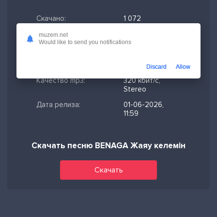
Скачано:
1 072
Формат:
MP3
muzem.net
Would like to send you notifications
Длительность:
2:31
Размер файла:
5.79 МБ
Discard
Allow
Качество mp3:
320 кбит/с,
Stereo
Дата релиза:
01-06-2026,
11:59
Скачать песню BENAGA Жаяу келемін
Скачать