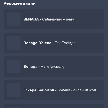
Рекомендации
BENAGA -
Сағынамын жаным
Benaga, Yelena -
Тек Түсімде
Benaga -
Неге үнсізсің
Ескара Бейбітов -
Болашақ ойланып жолда келемін