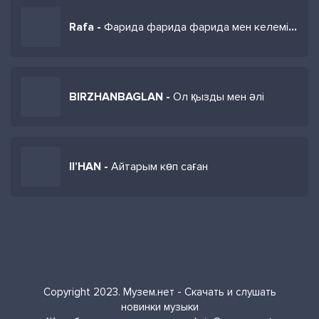
Rafa -
Фарида фарида фарида мен келемін алыс сапардан
BIRZHANBAGLAN -
Ол қызды мен әлі
Il’HAN -
Айтарым көп саған
Copyright 2023. Музем.нет - Скачать и слушать
новинки музыки