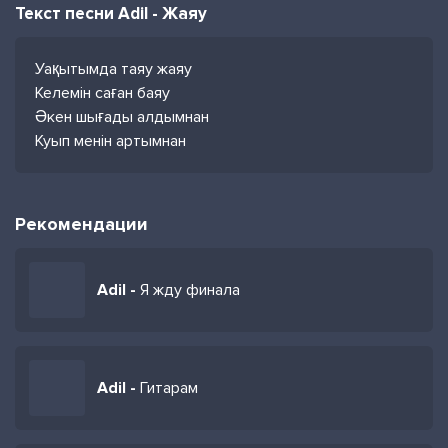
Текст песни Adil - Жаяу
Уақытымда таяу жаяу
Келемін саған баяу
Әкен шығады алдымнан
Куып менін артымнан
Рекомендации
Adil -
Я жду финала
Adil -
Гитарам