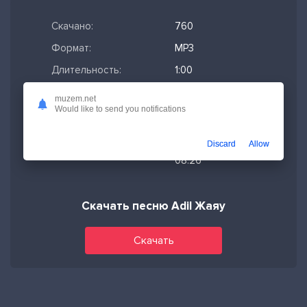
Скачано:
760
Формат:
MP3
Длительность:
1:00
Размер файла:
2.32 МБ
muzem.net
Would like to send you notifications
Качество mp3:
320 кбит/с,
Stereo
Discard
Allow
Дата релиза:
27-12-2023,
08:26
Скачать песню Adil Жаяу
Скачать