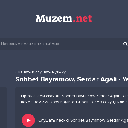
Скачать и слушать музыку
Sohbet Bayramow, Serdar Agali - 
Предлагаем скачать Sohbet Bayramow, Serdar Agali - Y
качеством 320 kbps и длительностью 2:59 секунд или 
Слушать песню Sohbet Bayramow, Serdar Agal