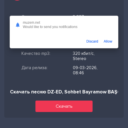
Скачано:
3 887
muzem.net
Формат:
MP3
Would like to send you notifications
Длительность:
2:27
Discard
Allow
Размер файла:
5.63 МБ
Качество mp3:
320 кбит/с,
Stereo
Дата релиза:
09-03-2026,
08:46
Скачать песню DZ-ED, Sohbet Bayramow BAŞGA B
Скачать