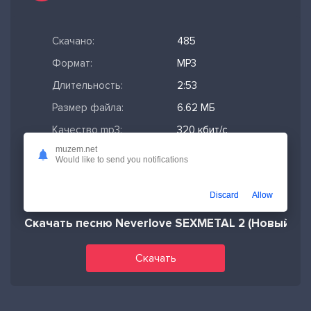
Скачано:
485
Формат:
MP3
Длительность:
2:53
Размер файла:
6.62 МБ
Качество mp3:
320 кбит/с,
Stereo
muzem.net
Would like to send you notifications
Дата релиза:
27-02-2026,
03:19
Discard
Allow
Скачать песню Neverlove SEXMETAL 2 (Новый ал
Скачать