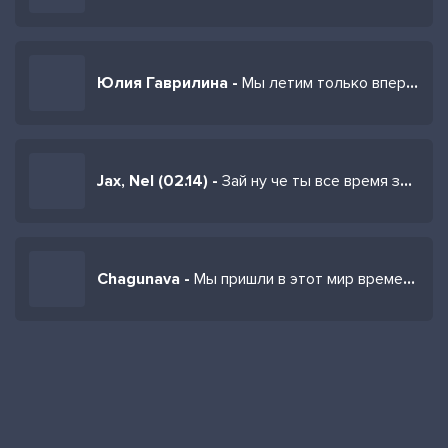
Юлия Гаврилина -
Мы летим только вперед нам нужен результат
Jax, Nel (02.14) -
Зай ну че ты все время злая
Chagunava -
Мы пришли в этот мир времена менялись