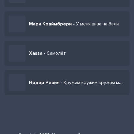
Мари Краймбрери -
У меня виза на бали
Xassa -
Самолёт
Нодар Ревия -
Кружим кружим кружим мы с тобой до утра