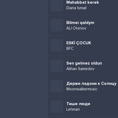
Mahabbat kerek
Diana Ismail
Bilmei qaldym
ALI Otenov
ESKİ ÇOCUK
BFC
Sen gelmez oldun
Alihan Samedov
Держи ладони к Солнцу
Moonwalkermusic
Тише люди
Lehman