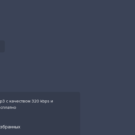
p3 с качеством 320 kbps и
есплатно
избранных