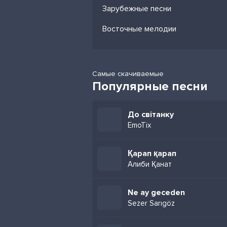
Зарубежные песни
Восточные мелодии
Самые скачиваемые
Популярные песни
До світанку
EmoTix
Қарап қарап
Алиби Қанат
Ne ay geceden
Sezer Sarıgöz