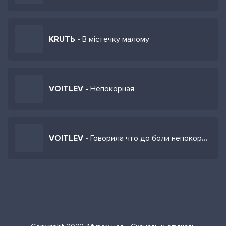
KRUTЬ -
В містечку малому
VOITLEV -
Непокорная
VOITLEV -
Говорила что до боли непокорная она