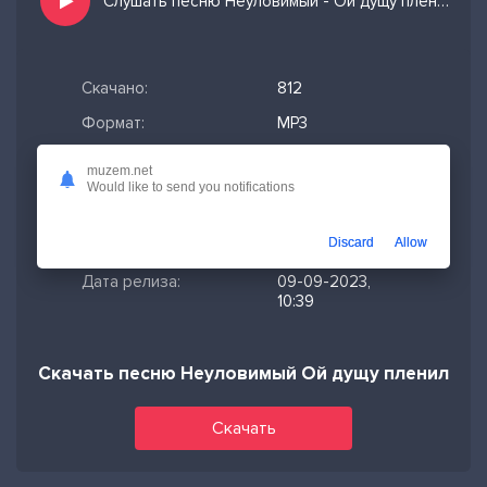
Слушать песню Неуловимый - Ой дущу пленила манила манила и добавить в избранных
Скачано:
812
Формат:
MP3
Длительность:
0:17
muzem.net
Would like to send you notifications
Размер файла:
0.65 МБ
Качество mp3:
321 кбит/с,
Discard
Allow
Stereo
Дата релиза:
09-09-2023,
10:39
Скачать песню Неуловимый Ой дущу пленила м
Скачать