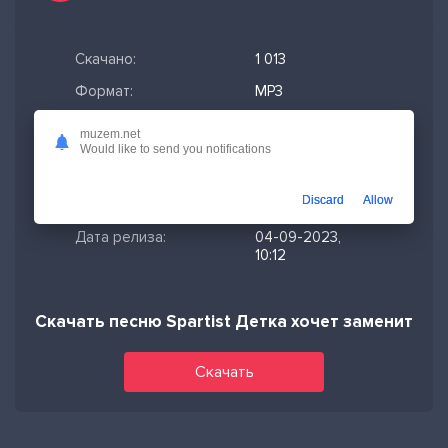
Скачано:
1 013
Формат:
MP3
Длительность:
0:12
muzem.net
Would like to send you notifications
Размер файла:
0.47 МБ
Качество mp3:
321 кбит/с,
Discard
Allow
Stereo
Дата релиза:
04-09-2023,
10:12
Скачать песню Spartist Детка хочет заменить т
Скачать