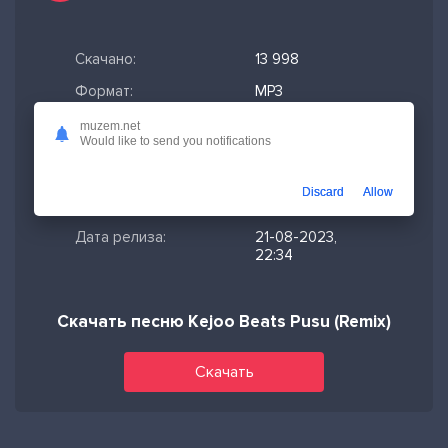
Скачано:
13 998
Формат:
MP3
Длительность:
2:40
muzem.net
Would like to send you notifications
Размер файла:
6.13 МБ
Качество mp3:
320 кбит/с,
Discard
Allow
Stereo
Дата релиза:
21-08-2023,
22:34
Скачать песню Kejoo Beats Pusu (Remix)
Скачать