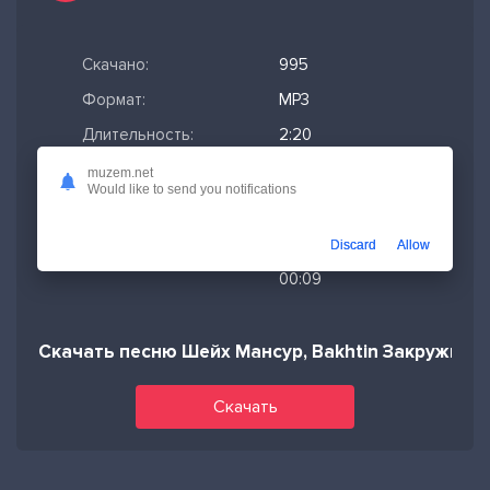
Скачано:
995
Формат:
MP3
Длительность:
2:20
Размер файла:
5.35 МБ
muzem.net
Would like to send you notifications
Качество mp3:
320 кбит/с,
Stereo
Discard
Allow
Дата релиза:
08-08-2023,
00:09
Скачать песню Шейх Мансур, Bakhtin Закружила 
Скачать