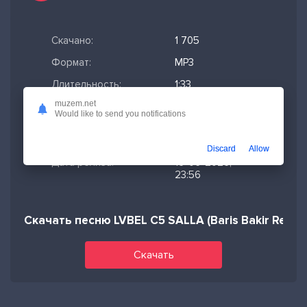
Скачано:
1 705
Формат:
MP3
Длительность:
1:33
muzem.net
Размер файла:
3.57 МБ
Would like to send you notifications
Качество mp3:
320 кбит/с,
Stereo
Discard
Allow
Дата релиза:
16-06-2026,
23:56
Скачать песню LVBEL C5 SALLA (Baris Bakir Remix
Скачать