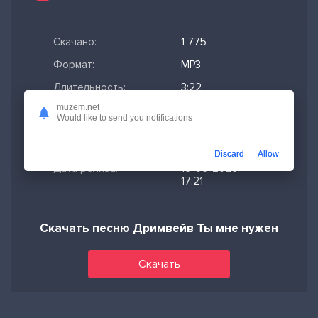
Скачано:
1 775
Формат:
MP3
Длительность:
3:22
muzem.net
Размер файла:
7.74 МБ
Would like to send you notifications
Качество mp3:
320 кбит/с,
Stereo
Discard
Allow
Дата релиза:
16-06-2026,
17:21
Скачать песню Дримвейв Ты мне нужен
Скачать