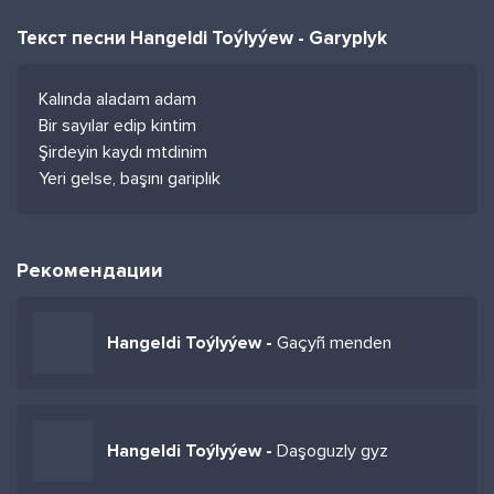
Текст песни Hangeldi Toýlyýew - Garyplyk
Kalında aladam adam
Bir sayılar edip kintim
Şirdeyin kaydı mtdinim
Yeri gelse, başını gariplık
Рекомендации
Hangeldi Toýlyýew -
Gaçyñ menden
Hangeldi Toýlyýew -
Daşoguzly gyz