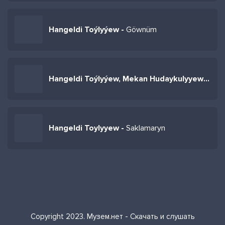
Hangeldi Toýlyýew -
Göwnüm
Hangeldi Toýlyýew, Mekan Hudaykulyyew -
Gö
Hangeldi Toylyyew -
Saklamaryn
Copyright 2023. Музем.нет - Скачать и слушать