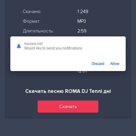
Скачано:
1 249
Формат:
MP3
Длительность:
2:59
Размер файла:
6.85 МБ
muzem.net
Would like to send you notifications
Качество mp3:
320 кбит/с,
Stereo
Discard
Allow
Дата релиза:
01-06-2026,
12:01
Скачать песню ROMA DJ Теплі дні
Скачать