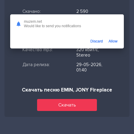
Скачано:
2 590
Формат:
MP3
muzem.net
Would like to send you notifications
Длительность:
3:10
Размер файла:
7.28 МБ
Discard
Allow
Качество mp3:
320 кбит/с,
Stereo
Дата релиза:
29-05-2026,
01:40
Скачать песню EMIN, JONY Fireplace
Скачать