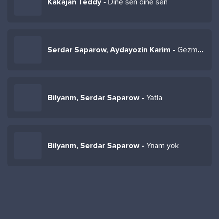
Kakajan Teddy -
Dine sen dine sen
Serdar Saparow, Aydayozin Karim -
Gezme diydim goren zadyn oynap
Bilyanm, Serdar Saparow -
Yatla
Bilyanm, Serdar Saparow -
Ynam yok