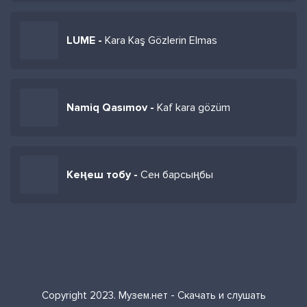
LUME -
Kara Kaş Gözlerin Elmas
Namiq Qasımov -
Kaf kara gözüm
Кеңеш тобу -
Сен барсыңбы
Copyright 2023. Музем.нет - Скачать и слушать