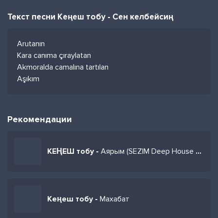
Текст песни Кеңеш тобу - Сен келбейсиң
Arutanın
Kara canıma çıraylatan
Akmoralda camalına tartılan
Aşıkım
Рекомендации
КЕҢЕШ тобу -
Аярым (SEZIM Deep House Remix)
Кеңеш тобу -
Махабат