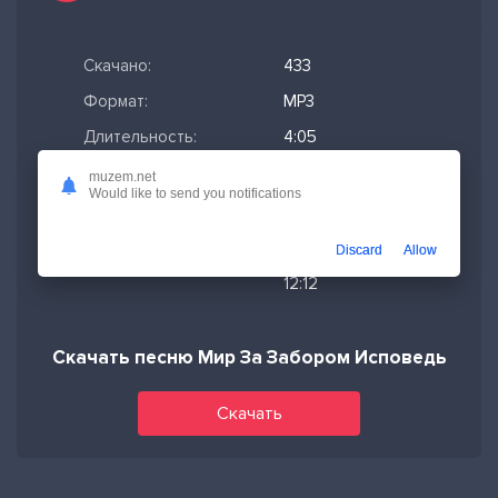
Скачано:
433
Формат:
MP3
Длительность:
4:05
Размер файла:
9.35 МБ
muzem.net
Would like to send you notifications
Качество mp3:
320 кбит/с,
Stereo
Discard
Allow
Дата релиза:
24-05-2026,
12:12
Скачать песню Мир За Забором Исповедь
Скачать