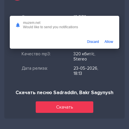
Скачано:
12 570
muzem.net
Формат:
MP3
Would like to send you notifications
Длительность:
2:46
Discard
Allow
Размер файла:
6.35 МБ
Качество mp3:
320 кбит/с,
Stereo
Дата релиза:
23-05-2026,
18:13
Скачать песню Sadraddin, Bakr Sagynysh
Скачать