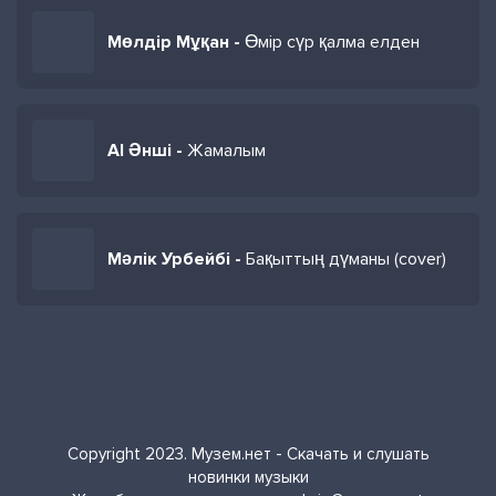
Мөлдір Мұқан -
Өмір сүр қалма елден
AI Әнші -
Жамалым
Мәлік Урбейбі -
Бақыттың дүманы (cover)
Copyright 2023. Музем.нет - Скачать и слушать
новинки музыки