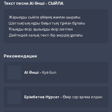
Текст песни AI Әнші - СЫЙЛА
Жарыңды сыйла үйіңнің жанған шырағы
Шаттықтың нұры бақыттың тұнған бұлағы
Ұлыңды өсір, қызыңды өсір ізетпен
Дейтіндей халық текті бір жердің ұрпағы
Рекомендации
AI Әнші -
Куә Бол
Ерімбетов Нұрсат -
Өмір сүр қалма елден