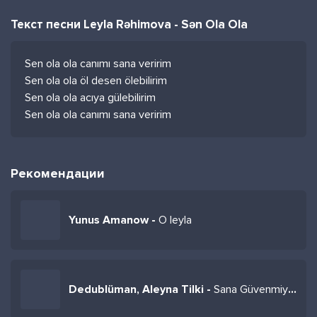
Текст песни Leyla Rəhimova - Sən Ola Ola
Sen ola ola canımı sana veririm
Sen ola ola öl desen ölebilirim
Sen ola ola acıya gülebilirim
Sen ola ola canımı sana veririm
Рекомендации
Yunus Amanow -
O leyla
Dedublüman, Aleyna Tilki -
Sana Güvenmiyorum (Aca Remix)