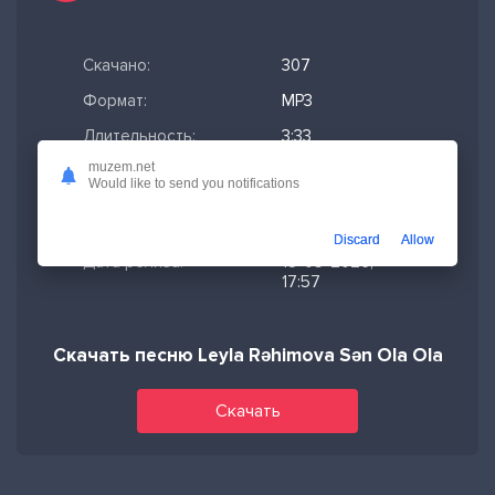
Скачано:
307
Формат:
MP3
Длительность:
3:33
muzem.net
Размер файла:
8.13 МБ
Would like to send you notifications
Качество mp3:
320 кбит/с,
Stereo
Discard
Allow
Дата релиза:
18-05-2026,
17:57
Скачать песню Leyla Rəhimova Sən Ola Ola
Скачать