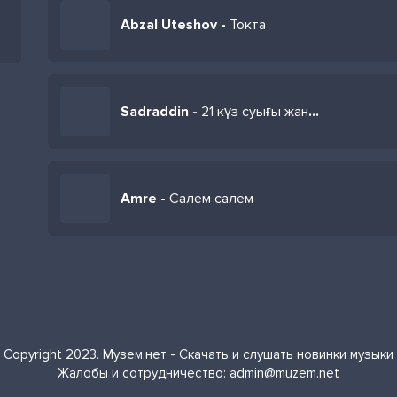
Abzal Uteshov -
Токта
Sadraddin -
21 күз суығы жанымды тоңдырады
Amre -
Салем салем
Copyright 2023. Музем.нет - Скачать и слушать новинки музыки
Жалобы и сотрудничество:
admin@muzem.net