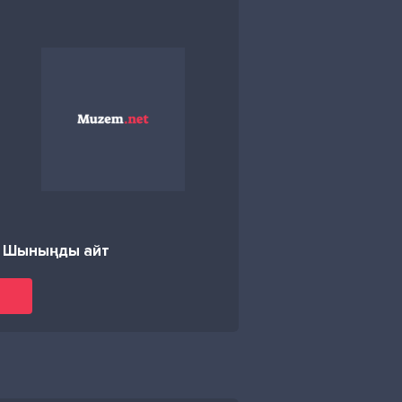
v Шыныңды айт