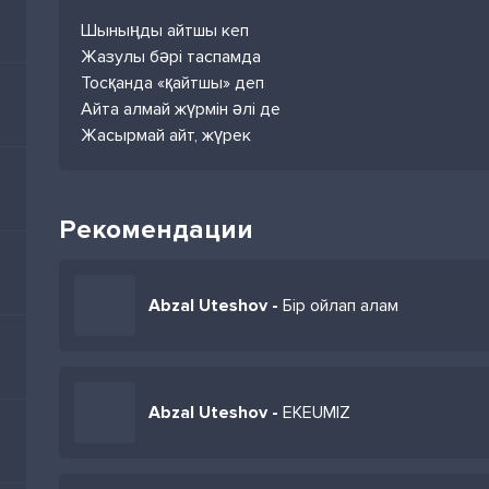
Шыныңды айтшы кеп
Жазулы бәрі таспамда
Тосқанда «қайтшы» деп
Айта алмай жүрмін әлі де
Жасырмай айт, жүрек
Рекомендации
Abzal Uteshov -
Бір ойлап алам
Abzal Uteshov -
EKEUMIZ