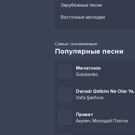
Зарубежные песни
Восточные мелодии
Самые скачиваемые
Популярные песни
Мелатонін
Golubenko
Darıxdı Qəlb
Vəfa Şərifova
Привет
Акулич, Молодой Платон