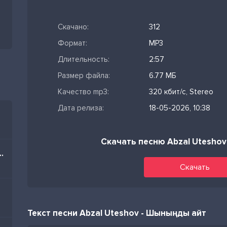
Скачано:
312
Формат:
MP3
Длительность:
2:57
Размер файла:
6.77 МБ
Качество mp3:
320 кбит/с, Stereo
Дата релиза:
18-05-2026, 10:38
Скачать песню Abzal Utesho
im Nə Olar Yaz Mənə
Скачать
Текст песни Abzal Uteshov - Шыныңды айт