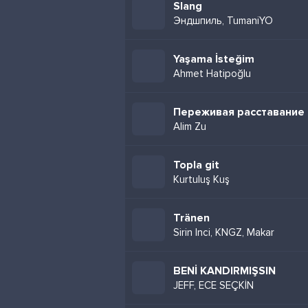
Slang
Эндшпиль, TumaniYO
Yaşama İsteğim
Ahmet Hatipoğlu
Переживая расставание
Alim Zu
Topla git
Kurtuluş Kuş
Tränen
Sirin Inci, KNGZ, Makar
BENİ KANDIRMIŞSIN
JEFF, ECE SEÇKİN