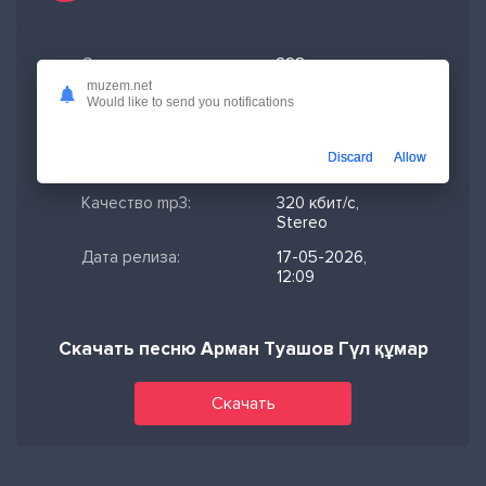
Скачано:
328
muzem.net
Формат:
MP3
Would like to send you notifications
Длительность:
3:02
Discard
Allow
Размер файла:
6.98 МБ
Качество mp3:
320 кбит/с,
Stereo
Дата релиза:
17-05-2026,
12:09
Скачать песню Арман Туашов Гүл құмар
Скачать