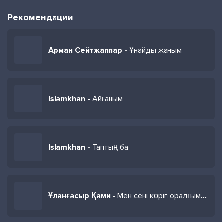
Рекомендации
Арман Сейтжаппар -
Ұнайды жаным
Islamkhan -
Айғаным
Islamkhan -
Таптың ба
Ұланғасыр Қами -
Мен сені көріп оралғым келмейді арман әлемнен