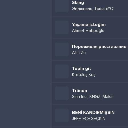
Slang
Эндшпиль, TumaniYO
Yaşama İsteğim
Ahmet Hatipoğlu
Переживая расставание
Alim Zu
Topla git
Kurtuluş Kuş
Tränen
Sirin Inci, KNGZ, Makar
BENİ KANDIRMIŞSIN
JEFF, ECE SEÇKİN