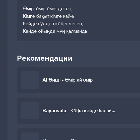
Өмір, өмір өмір деген,
Кімге бақыт,кімге қайғы.
Кейде гүлдеп көңіл деген,
Кейде ойыңда мұң қалмайды.
Рекомендации
AI Әнші -
Өмір ай өмір
Bayansulu -
Көңіл кейде қалай қаламай