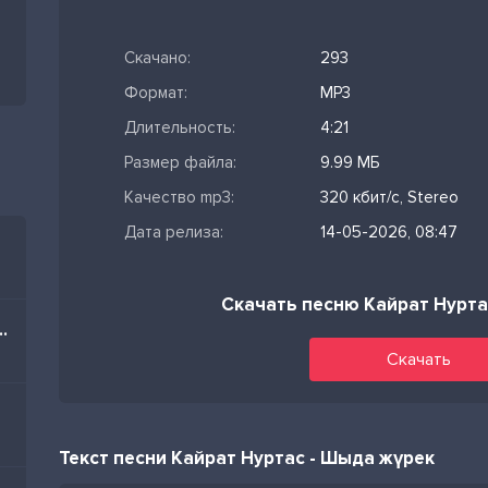
Скачано:
293
Формат:
MP3
Длительность:
4:21
Размер файла:
9.99 МБ
Качество mp3:
320 кбит/с, Stereo
Дата релиза:
14-05-2026, 08:47
Скачать песню Кайрат Нурт
im Nə Olar Yaz Mənə
Скачать
Текст песни Кайрат Нуртас - Шыда жүрек