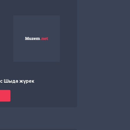
ас Шыда жүрек