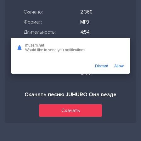
Скачано:
2 360
Формат:
MP3
Длительность:
4:54
Размер файла:
11.25 МБ
muzem.net
Would like to send you notifications
Качество mp3:
320 кбит/с,
Stereo
Discard
Allow
Дата релиза:
13-05-2026,
10:22
Скачать песню JUHURO Она везде
Скачать