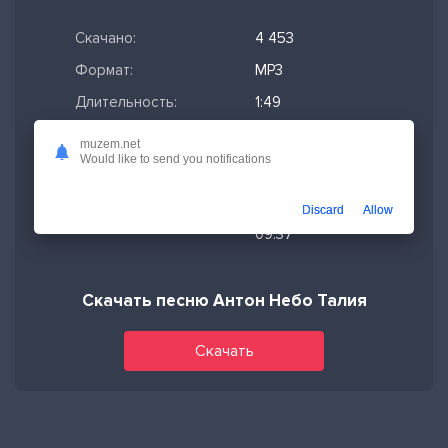
Скачано:
4 453
Формат:
MP3
Длительность:
1:49
Размер файла:
4.16 МБ
muzem.net
Would like to send you notifications
Качество mp3:
320 кбит/с,
Stereo
Discard
Allow
Дата релиза:
12-05-2026,
09:37
Скачать песню Антон Небо Талия
Скачать