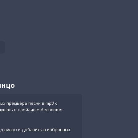
инцо
цо премьера песни в mp3 с
слушать в плейлисте бесплатно
д винцо и добавить в избранных