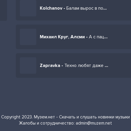
Kolchanov -
Балам вырос в полный рост
Михаил Круг, Алсми -
А с пацанами на рамсах пообщаемся
Zapravka -
Техно любят даже дети техно любим всем двором
Copyright 2023. Музем.нет - Скачать и слушать новинки музыки
Жалобы и сотрудничество:
admin@muzem.net