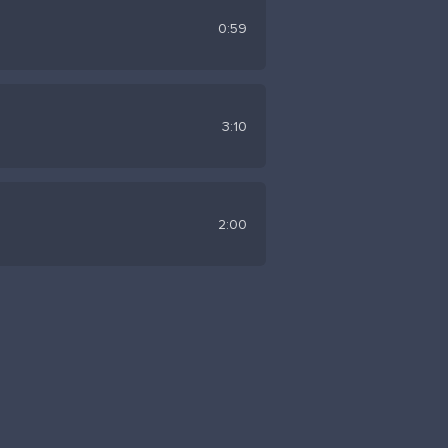
0:59
3:10
2:00