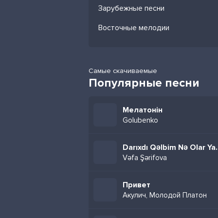
Зарубежные песни
Восточные мелодии
Самые скачиваемые
Популярные песни
Мелатонін
Golubenko
Darıxdı Qəlb
Vəfa Şərifova
Привет
Акулич, Молодой Платон