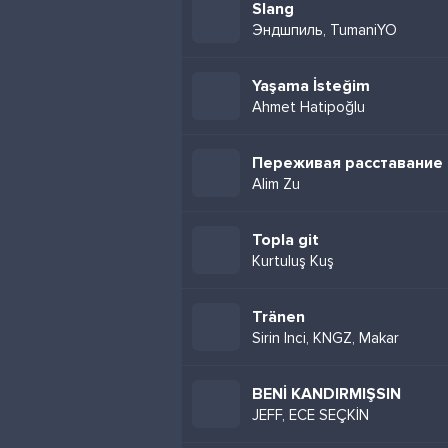
Slang
Эндшпиль, TumaniYO
Yaşama İsteğim
Ahmet Hatipoğlu
Переживая расставание
Alim Zu
Topla git
Kurtuluş Kuş
Tränen
Sirin Inci, KNGZ, Makar
BENİ KANDIRMIŞSIN
JEFF, ECE SEÇKİN