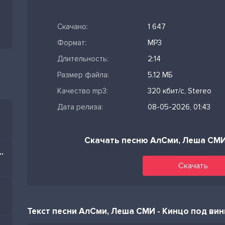
Скачано:
1 647
Формат:
MP3
Длительность:
2:14
Размер файла:
5.12 МБ
Качество mp3:
320 кбит/с, Stereo
Дата релиза:
08-05-2026, 01:43
Скачать песню АлСми, Леша СМИ
im Nə Olar Yaz Mənə
Скачать
Текст песни АлСми, Леша СМИ - Кинцо под ви