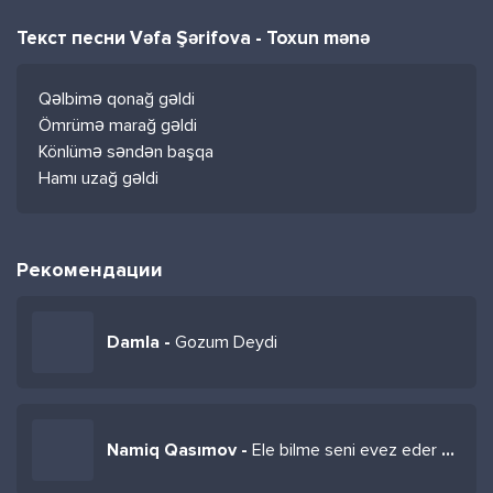
Текст песни Vəfa Şərifova - Toxun mənə
Qəlbimə qonağ gəldi
Ömrümə marağ gəldi
Könlümə səndən başqa
Hamı uzağ gəldi
Рекомендации
Damla -
Gozum Deydi
Namiq Qasımov -
Ele bilme seni evez eder basqa biri