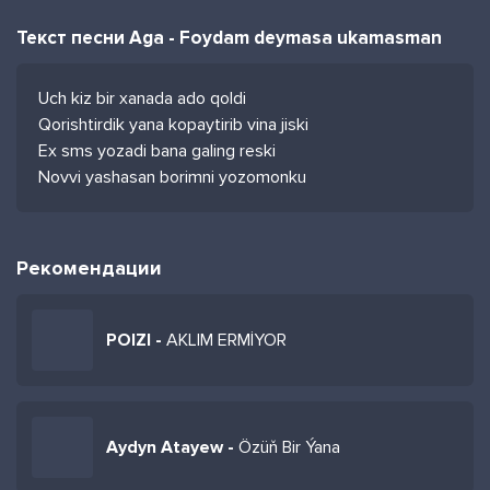
Текст песни Aga - Foydam deymasa ukamasman
Uch kiz bir xanada ado qoldi
Qorishtirdik yana kopaytirib vina jiski
Ex sms yozadi bana galing reski
Novvi yashasan borimni yozomonku
Рекомендации
POIZI -
AKLIM ERMİYOR
Aydyn Atayew -
Özüň Bir Ýana