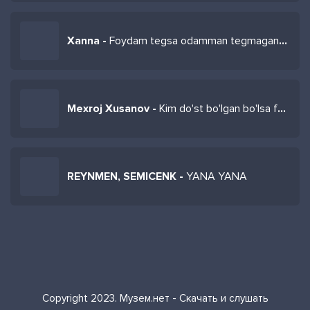
Xanna -
Foydam tegsa odamman tegmaganda keraksiz
Mexroj Xusanov -
Kim do'st bo'lgan bo'lsa foydam tekguncha
REYNMEN, SEMICENK -
YANA YANA
Copyright 2023. Музем.нет - Скачать и слушать