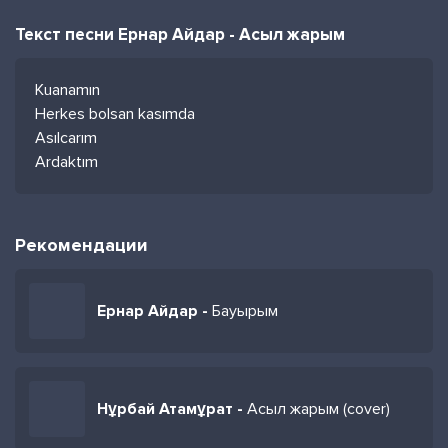
Текст песни Ернар Айдар - Асыл жарым
Kuanamın
Herkes bolsan kasımda
Asılcarım
Ardaktım
Рекомендации
Ернар Айдар -
Бауырым
Нұрбай Атамұрат -
Асыл жарым (cover)