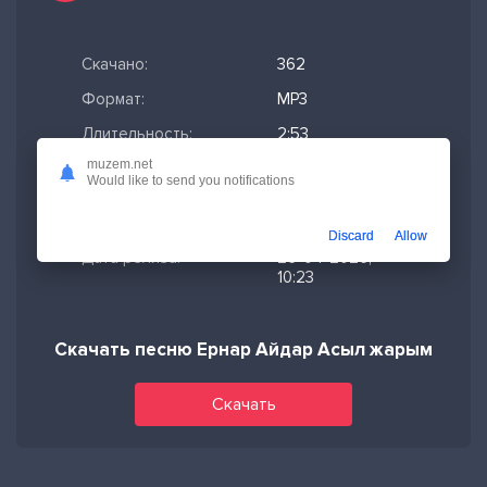
Скачано:
362
Формат:
MP3
Длительность:
2:53
muzem.net
Размер файла:
6.61 МБ
Would like to send you notifications
Качество mp3:
320 кбит/с,
Stereo
Discard
Allow
Дата релиза:
26-04-2026,
10:23
Скачать песню Ернар Айдар Асыл жарым
Скачать