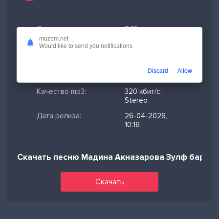
Скачано:
245
muzem.net
Формат:
MP3
Would like to send you notifications
Длительность:
3:54
Discard
Allow
Размер файла:
8.93 МБ
Качество mp3:
320 кбит/с,
Stereo
Дата релиза:
26-04-2026,
10:16
Скачать песню Мадина Акназарова Зулф барбо
Скачать