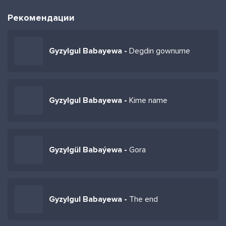
Рекомендации
Gyzylgul Babayewa -
Degdin gownume
Gyzylgul Babayewa -
Kime name
Gyzylgül Babaýewa -
Gora
Gyzylgul Babayewa -
The end