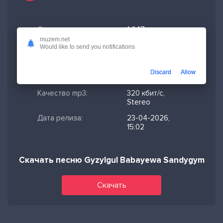
Скачано:
1 047
muzem.net
Формат:
MP3
Would like to send you notifications
Длительность:
1:21
Discard
Allow
Размер файла:
3.11 МБ
Качество mp3:
320 кбит/с,
Stereo
Дата релиза:
23-04-2026,
15:02
Скачать песню Gyzylgul Babayewa Sandygym
Скачать