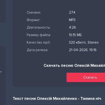
Скачано:
274
Формат:
MP3
Длительность:
4:26
Размер файла:
10.15 МБ
Качество mp3:
320 кбит/с, Stereo
Дата релиза:
21-04-2026, 19:16
Скачать песню Олексій Михайл
im Nə Olar Yaz Mənə
Скачать
Текст песни Олексій Михайленко - Таємна ніч