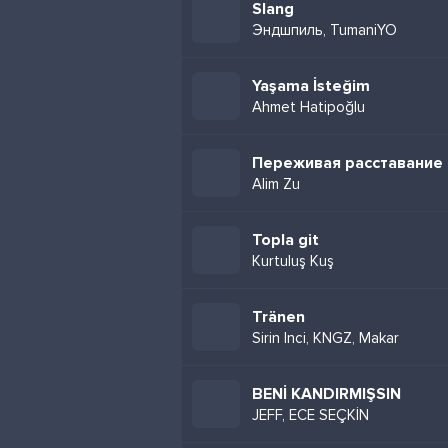
Slang
Эндшпиль, TumaniYO
Yaşama İsteğim
Ahmet Hatipoğlu
Переживая расставание
Alim Zu
Topla git
Kurtuluş Kuş
Tränen
Sirin Inci, KNGZ, Makar
BENİ KANDIRMIŞSIN
JEFF, ECE SEÇKİN