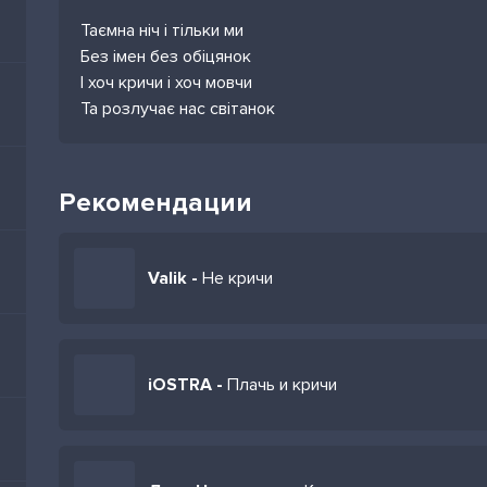
Таємна ніч і тільки ми
Без імен без обіцянок
І хоч кричи і хоч мовчи
Та розлучає нас світанок
Рекомендации
Valik -
Не кричи
iOSTRA -
Плачь и кричи