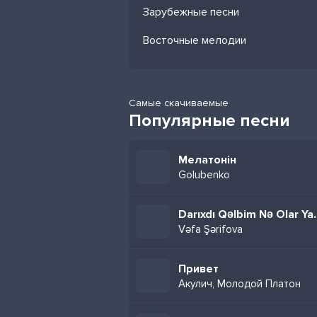
Зарубежные песни
Восточные мелодии
Самые скачиваемые
Популярные песни
Мелатонін
Golubenko
Darıxdı Qəlb
Vəfa Şərifova
Привет
Акулич, Молодой Платон