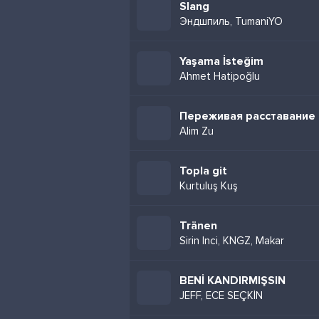
Slang
Эндшпиль, TumaniYO
Yaşama İsteğim
Ahmet Hatipoğlu
Переживая расставание
Alim Zu
Topla git
Kurtuluş Kuş
Tränen
Sirin Inci, KNGZ, Makar
BENİ KANDIRMIŞSIN
JEFF, ECE SEÇKİN