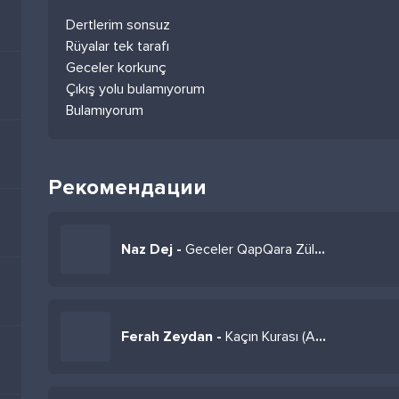
Dertlerim sonsuz
Rüyalar tek tarafı
Geceler korkunç
Çıkış yolu bulamıyorum
Bulamıyorum
Рекомендации
Naz Dej -
Geceler QapQara Zülmet
Ferah Zeydan -
Kaçın Kurası (Akustik)