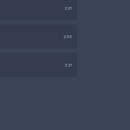
2:21
2:03
3:21