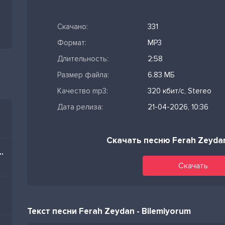
Скачано:
331
Формат:
MP3
Длительность:
2:58
Размер файла:
6.83 МБ
Качество mp3:
320 кбит/с, Stereo
Дата релиза:
21-04-2026, 10:36
Скачать песню Ferah Zeydan
im Nə Olar Yaz Mənə
Скачать
Текст песни Ferah Zeydan - Bilemiyorum