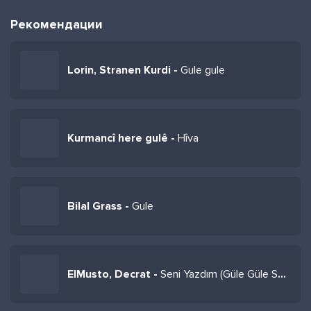
Рекомендации
Lorin, Stranen Kurdi -
Gule gule
Kurmancî here gulê -
Hîva
Bilal Grass -
Gule
ElMusto, Decrat -
Seni Yazdım (Güle Güle Sarışınım)