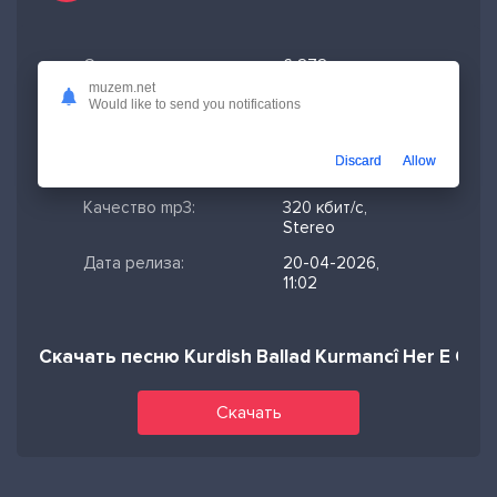
Скачано:
6 272
muzem.net
Формат:
MP3
Would like to send you notifications
Длительность:
2:13
Discard
Allow
Размер файла:
5.1 МБ
Качество mp3:
320 кбит/с,
Stereo
Дата релиза:
20-04-2026,
11:02
Скачать песню Kurdish Ballad Kurmancî Her E Gulê
Скачать