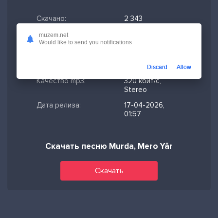
Скачано:
2 343
Формат:
MP3
muzem.net
Would like to send you notifications
Длительность:
2:39
Размер файла:
6.09 МБ
Discard
Allow
Качество mp3:
320 кбит/с,
Stereo
Дата релиза:
17-04-2026,
01:57
Скачать песню Murda, Mero Yâr
Скачать