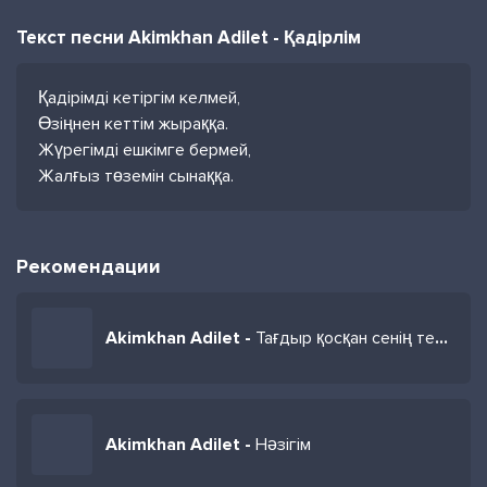
Текст песни Akimkhan Adilet - Қадірлім
Қадірімді кетіргім келмей,
Өзіңнен кеттім жыраққа.
Жүрегімді ешкімге бермей,
Жалғыз төземін сынаққа.
Рекомендации
Akimkhan Adilet -
Тағдыр қосқан сенің теңің болайын
Akimkhan Adilet -
Нәзігім