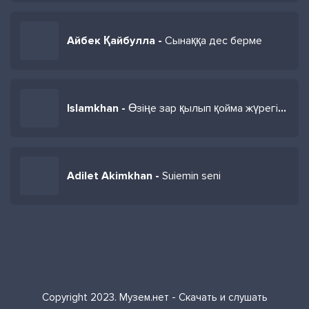
Айбек Қайбулла -
Сынаққа дес берме
Islamkhan -
Өзіңе зар қылып қойма жүрегімді жұлып қойма
Adilet Akimkhan -
Suiemin seni
Copyright 2023. Музем.нет - Скачать и слушать