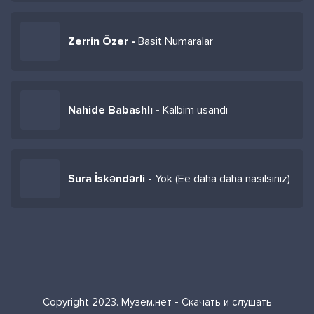
Zerrin Özer -
Basit Numaralar
Nahide Babashlı -
Kalbim usandı
Sura İskəndərli -
Yok (Ee daha daha nasılsınız)
Copyright 2023. Музем.нет - Скачать и слушать