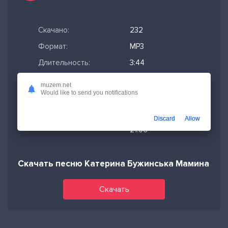
Скачано:
232
Формат:
MP3
Длительность:
3:44
Размер файла:
8.54 МБ
muzem.net
Would like to send you notifications
Качество mp3:
320 кбит/с,
Stereo
Discard
Allow
Дата релиза:
12-04-2026,
21:06
Скачать песню Катерина Бужинська Мамина лю
Скачать