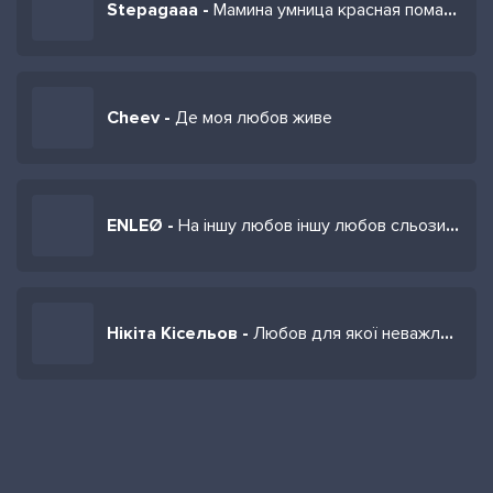
Stepagaaa -
Мамина умница красная помада
Cheev -
Де моя любов живе
ENLEØ -
На іншу любов іншу любов сльози всі вже пролито
Нікіта Кісельов -
Любов для якої неважливі роки