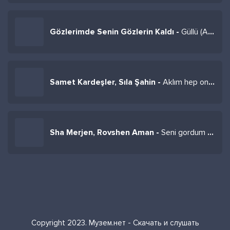
Gözlerimde Senin Gözlerin Kaldı -
Güllü (Ali Güneş Remix)
Samet Kardeşler, Sıla Şahin -
Aklım hep onda
Sha Merjen, Rovshen Aman -
Seni gordum men 1
Copyright 2023. Музем.нет - Скачать и слушать