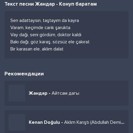
Текст песни Жандар - Конуп баратам
Sen adattaysın, taştayım da kayra
Varam, keçimde carık şarukta
Vay dağı, seni gördüm, doktor kaldı
Bakı dağı, göz karaş, sözsüz ele çakırat
Bir karasan ele, aklım dalat
Рекомендации
Жандар -
Айтсам дагы
Kenan Doğulu -
Aklım Karıştı (Abdullah Demir Remix)