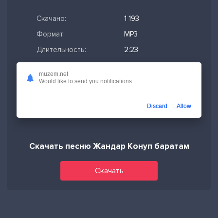
Скачано:
1 193
Формат:
MP3
Длительность:
2:23
Размер файла:
5.46 МБ
muzem.net
Качество mp3:
320 кбит/с,
Would like to send you notifications
Stereo
Дата релиза:
12-04-2026,
Discard
Allow
08:57
Скачать песню Жандар Конуп баратам
Скачать