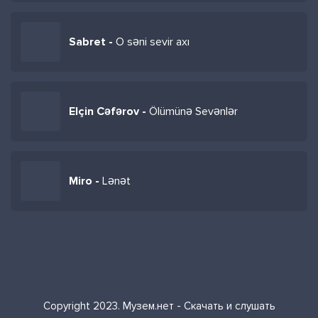
Sabret -
O səni sevir axı
Elçin Cəfərov -
Ölümünə Sevənlər
Miro -
Lənət
Copyright 2023. Музем.нет - Скачать и слушать