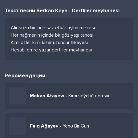
Текст песни Serkan Kaya - Dertliler meyhanesi
Alır sözü bir ince saz efkâr aşkın mezesi
Her nağmenin içinde bir göz yaşı tanesi
Kimi özler kimi kızar uzundur hikayesi
Hesabı ömre yazar dertliler meyhanesi
Рекомендации
Mekan Atayew -
Kimi söýdüň göreýin
Faiq Ağayev -
Yenə Bir Gün