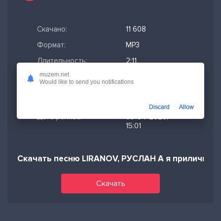
Скачано:
11 608
Формат:
MP3
Длительность:
2:11
muzem.net
Размер файла:
5.02 МБ
Would like to send you notifications
Качество mp3:
320 кбит/с,
Stereo
Discard
Allow
Дата релиза:
03-04-2026,
15:01
Скачать песню LIRANOV, РУСЛАН А я приличная
Скачать