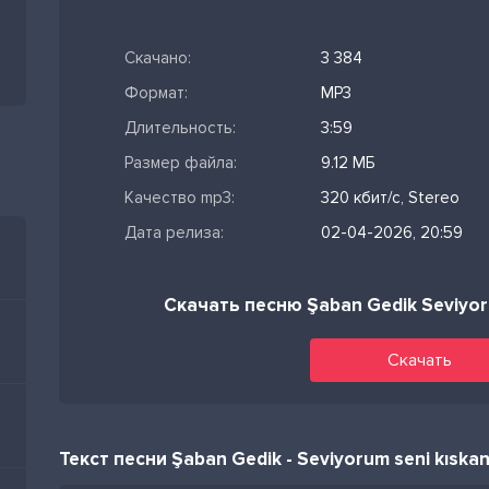
Скачано:
3 384
Формат:
MP3
Длительность:
3:59
Размер файла:
9.12 МБ
Качество mp3:
320 кбит/с, Stereo
Дата релиза:
02-04-2026, 20:59
Скачать песню Şaban Gedik Seviyor
Скачать
Текст песни Şaban Gedik - Seviyorum seni kıska