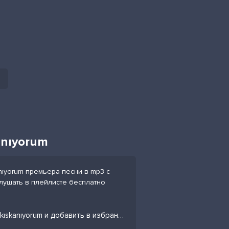
anıyorum
anıyorum премьера песни в mp3 с
слушать в плейлисте бесплатно
Слушать песню Şaban Gedik - Seviyorum seni kıskanıyorum и добавить в избранных