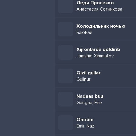
Леди Просекко
Анастасия Сотникова
Холодильник ночью
БаюБай
Xijronlarda qoldirib
Jamshid Ximmatov
Qizil gullar
Gulinur
Nadaas buu
Gangaa, Fire
Ömrüm
Emir, Naz