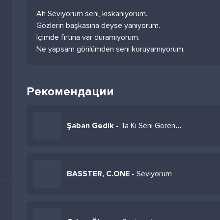
Ah Seviyorum seni, kıskanıyorum.
Gözlerin başkasına deyse yanıyorum.
İçimde fırtına var duramıyorum.
Ne yapsam gönlümden seni koruyamıyorum.
Рекомендации
Şaban Gedik -
Ta Ki Seni Görene Kadar
BASSTER, C.ONE -
Seviyorum