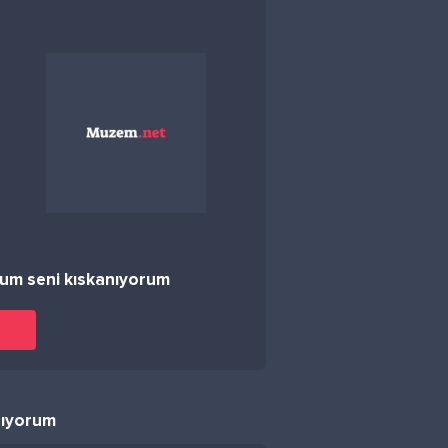
um seni kıskanıyorum
nıyorum